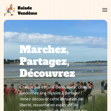
Aller
au
contenu
Marchez,
Partagez,
Découvrez
Chaque pas est une découverte, chaque
randonnée une histoire à partager !
Venez découvrir cette sensation de
liberté, ressentie en explorant de
nouveaux chemins, en découvrant des