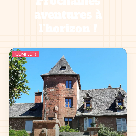
Prochaines
aventures à
l'horizon !
COMPLET !