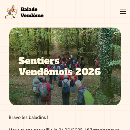
Aller
au
contenu
Sentiers
Vendômois 2026
Bravo les baladins !