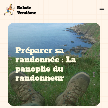
Aller
au
contenu
Préparer sa
randonnée : La
panoplie du
randonneur