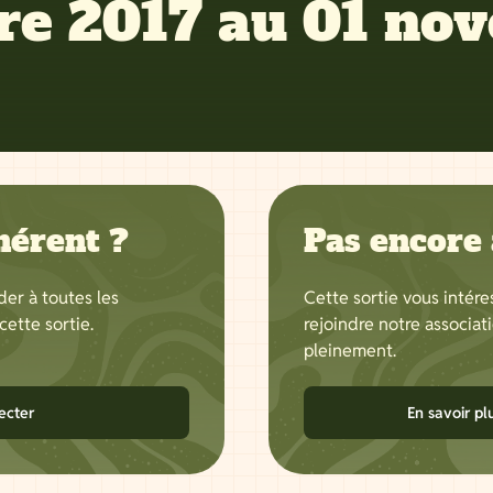
re 2017 au 01 no
hérent ?
Pas encore
er à toutes les
Cette sortie vous inté
cette sortie.
rejoindre notre associat
pleinement.
ecter
En savoir pl