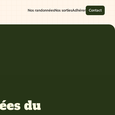
Nos randonnées
Nos sorties
Adhérer
Contact
lées du