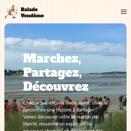
Aller
au
contenu
Marchez,
Partagez,
Découvrez
Chaque pas est une découverte, chaque
randonnée une histoire à partager !
Venez découvrir cette sensation de
liberté, ressentie en explorant de
nouveaux chemins, en découvrant des