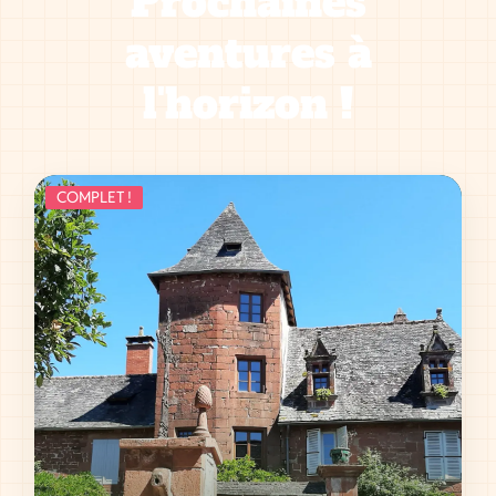
Prochaines
aventures à
l'horizon !
COMPLET !