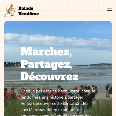
Aller
au
contenu
Marchez,
Partagez,
Découvrez
Chaque pas est une découverte, chaque
randonnée une histoire à partager !
Venez découvrir cette sensation de
liberté, ressentie en explorant de
nouveaux chemins, en découvrant des