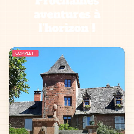
Prochaines
aventures à
l'horizon !
COMPLET !