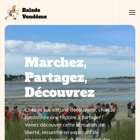
Aller
au
contenu
Marchez,
Partagez,
Découvrez
Chaque pas est une découverte, chaque
randonnée une histoire à partager !
Venez découvrir cette sensation de
liberté, ressentie en explorant de
nouveaux chemins, en découvrant des