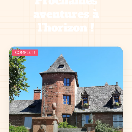
Prochaines
aventures à
l'horizon !
COMPLET !