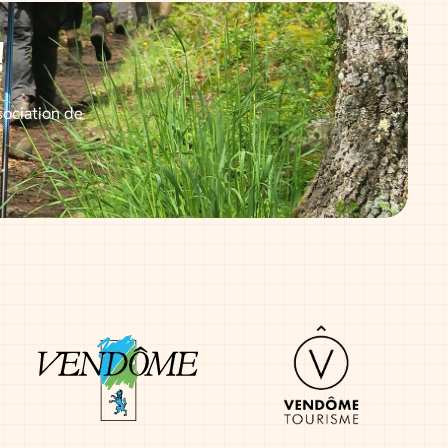
!
sociation de