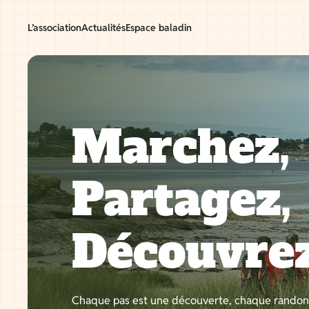
Aller
au
L’association
Actualités
Espace baladin
contenu
Marchez,
Partagez,
Découvre
Chaque pas est une découverte, chaque rando