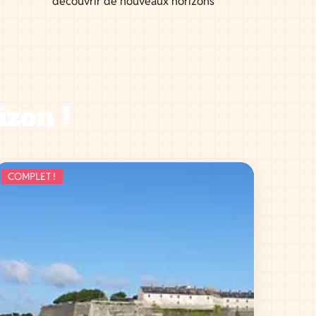
découvrir de nouveaux horizons
izon !
COMPLET !