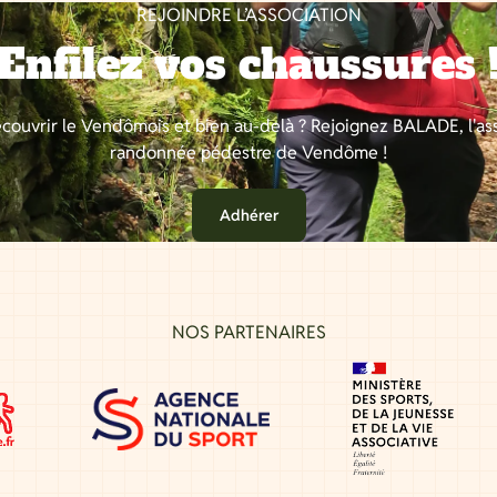
REJOINDRE L’ASSOCIATION
Enfilez vos chaussures 
couvrir le Vendômois et bien au-delà ? Rejoignez BALADE, l'as
randonnée pédestre de Vendôme !
Adhérer
NOS PARTENAIRES