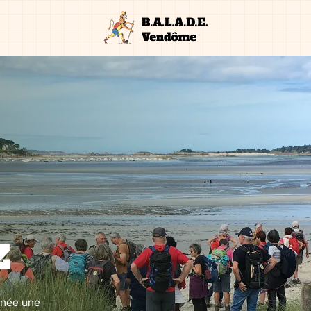
z
nnée une