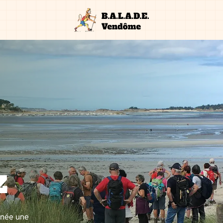
z
nnée une