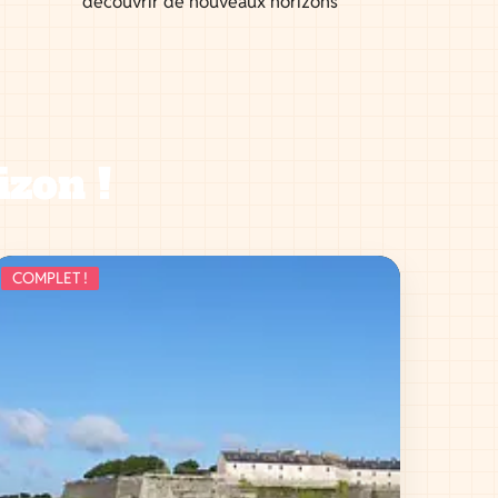
découvrir de nouveaux horizons
izon !
COMPLET !