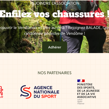
REJOINDRE L’ASSOCIATION
Enfilez vos chaussures 
couvrir le Vendômois et bien au-delà ? Rejoignez BALADE, l'as
randonnée pédestre de Vendôme !
Adhérer
NOS PARTENAIRES