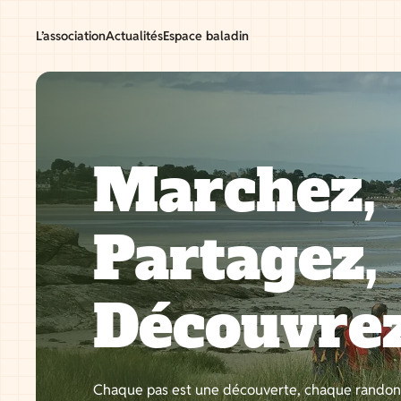
Aller
au
L’association
Actualités
Espace baladin
contenu
Marchez,
Partagez,
Découvre
Chaque pas est une découverte, chaque rando