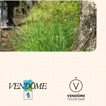
!
sociation de