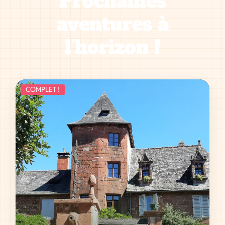
Prochaines
aventures à
l'horizon !
COMPLET !