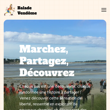
Aller
au
contenu
Marchez,
Partagez,
Découvrez
Chaque pas est une découverte, chaque
randonnée une histoire à partager !
Venez découvrir cette sensation de
liberté, ressentie en explorant de
nouveaux chemins, en découvrant des