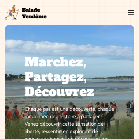
Aller
au
contenu
Marchez,
Partagez,
Découvrez
Chaque pas est une découverte, chaque
randonnée une histoire à partager !
Venez découvrir cette sensation de
liberté, ressentie en explorant de
nouveaux chemins, en découvrant des