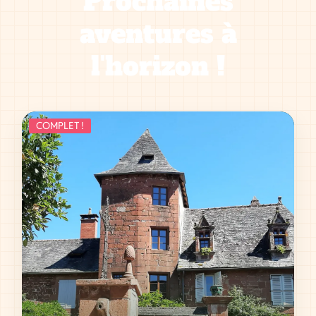
Prochaines
aventures à
l'horizon !
COMPLET !