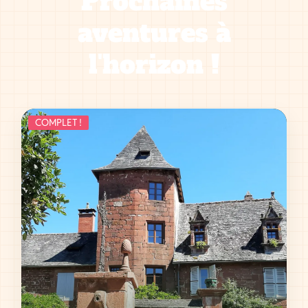
Prochaines
aventures à
l'horizon !
COMPLET !