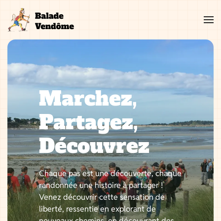
Aller
au
contenu
Marchez,
Partagez,
Découvrez
Chaque pas est une découverte, chaque
randonnée une histoire à partager !
Venez découvrir cette sensation de
liberté, ressentie en explorant de
nouveaux chemins, en découvrant des