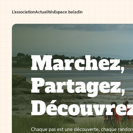
Aller
au
L’association
Actualités
Espace baladin
contenu
Marchez,
Partagez,
Découvre
Chaque pas est une découverte, chaque rando