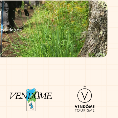
!
sociation de