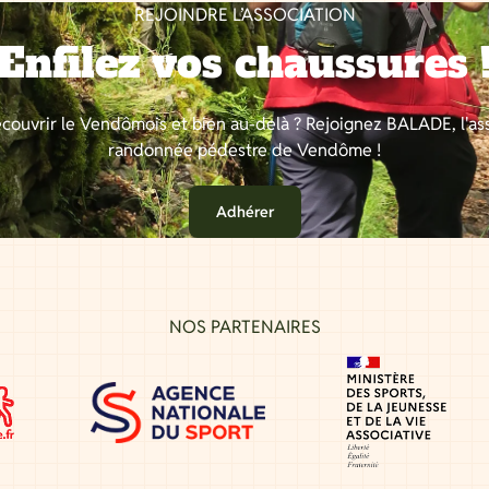
REJOINDRE L’ASSOCIATION
Enfilez vos chaussures 
couvrir le Vendômois et bien au-delà ? Rejoignez BALADE, l'as
randonnée pédestre de Vendôme !
Adhérer
NOS PARTENAIRES