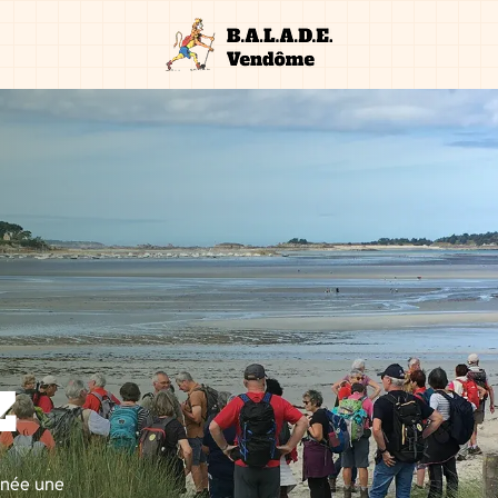
z
nnée une