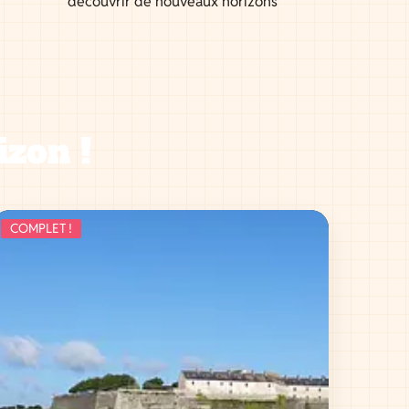
découvrir de nouveaux horizons
izon !
COMPLET !