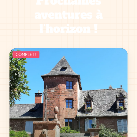
Prochaines
aventures à
l'horizon !
COMPLET !