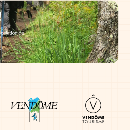
!
sociation de