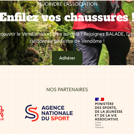
REJOINDRE L’ASSOCIATION
Enfilez vos chaussures 
couvrir le Vendômois et bien au-delà ? Rejoignez BALADE, l'as
randonnée pédestre de Vendôme !
Adhérer
NOS PARTENAIRES