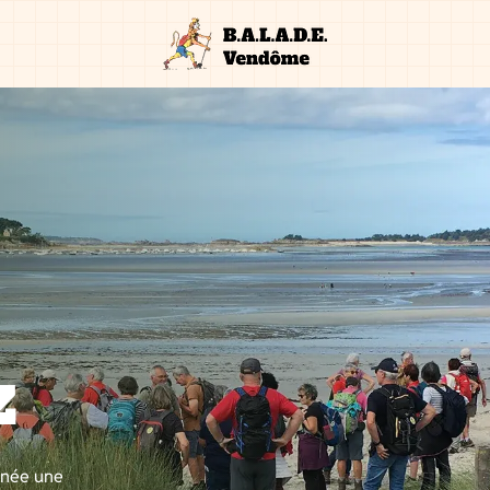
z
nnée une