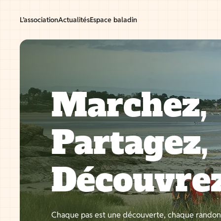
Aller
au
L’association
Actualités
Espace baladin
contenu
Marchez,
Partagez,
Découvre
Chaque pas est une découverte, chaque rando