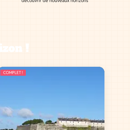
découvrir de nouveaux horizons
izon !
COMPLET !