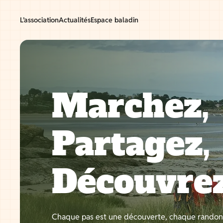
Aller
au
L’association
Actualités
Espace baladin
contenu
Marchez,
Partagez,
Découvre
Chaque pas est une découverte, chaque rando