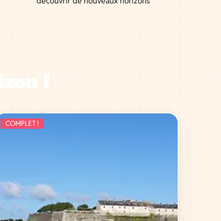
découvrir de nouveaux horizons
izon !
COMPLET !