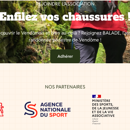
REJOINDRE L’ASSOCIATION
Enfilez vos chaussures 
couvrir le Vendômois et bien au-delà ? Rejoignez BALADE, l'as
randonnée pédestre de Vendôme !
Adhérer
NOS PARTENAIRES