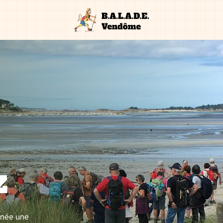
z
nnée une