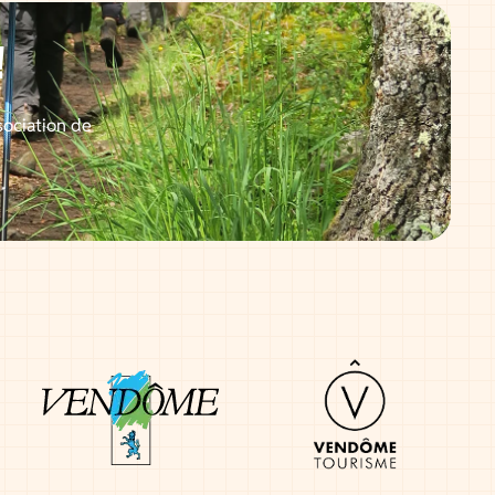
!
sociation de