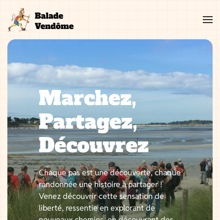
Aller
au
contenu
Marchez,
Partagez,
Découvrez
Chaque pas est une découverte, chaque
randonnée une histoire à partager !
Venez découvrir cette sensation de
liberté, ressentie en explorant de
nouveaux chemins, en découvrant des