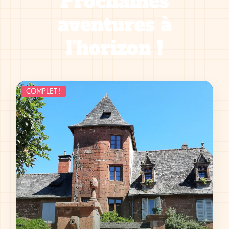
Prochaines
aventures à
l'horizon !
COMPLET !