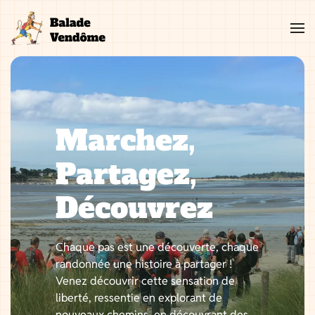
Aller
au
contenu
Marchez,
Partagez,
Découvrez
Chaque pas est une découverte, chaque
randonnée une histoire à partager !
Venez découvrir cette sensation de
liberté, ressentie en explorant de
nouveaux chemins, en découvrant des