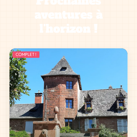
Prochaines
aventures à
l'horizon !
COMPLET !