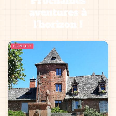
Prochaines
aventures à
l'horizon !
COMPLET !