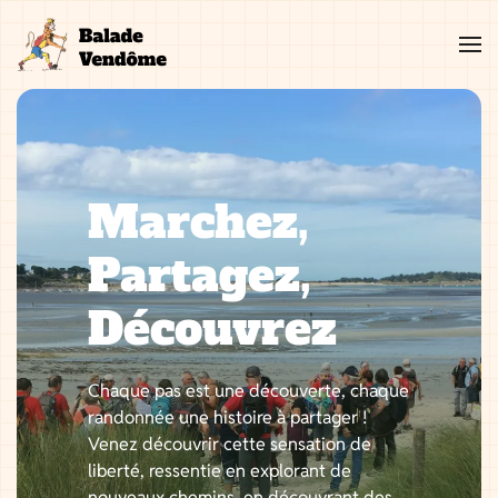
Aller
au
contenu
Marchez,
Partagez,
Découvrez
Chaque pas est une découverte, chaque
randonnée une histoire à partager !
Venez découvrir cette sensation de
liberté, ressentie en explorant de
nouveaux chemins, en découvrant des