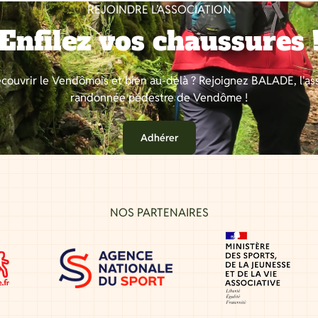
REJOINDRE L’ASSOCIATION
Enfilez vos chaussures 
couvrir le Vendômois et bien au-delà ? Rejoignez BALADE, l'as
randonnée pédestre de Vendôme !
Adhérer
NOS PARTENAIRES