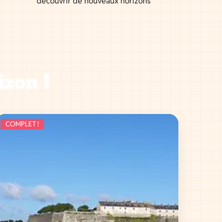
découvrir de nouveaux horizons
izon !
COMPLET !