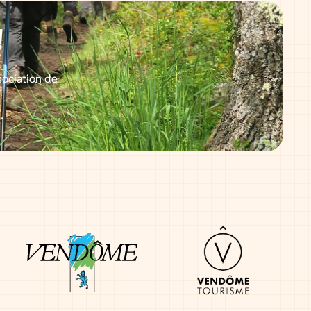
!
sociation de