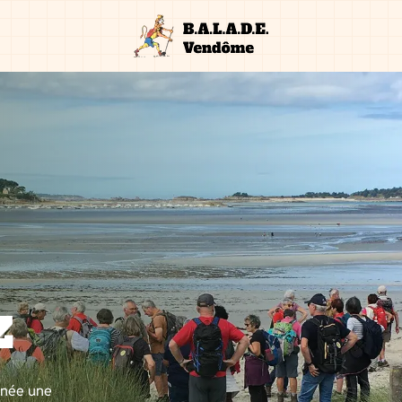
z
nnée une