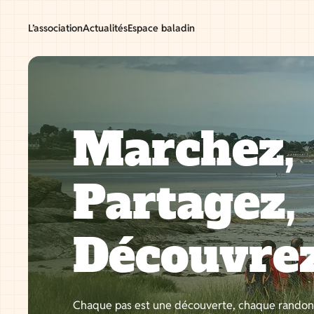
Aller
au
L’association
Actualités
Espace baladin
contenu
Marchez,
Partagez,
Découvre
Chaque pas est une découverte, chaque rando