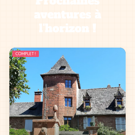
Prochaines
aventures à
l'horizon !
COMPLET !