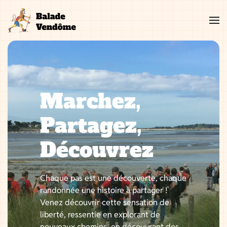
Aller
au
contenu
Marchez,
Partagez,
Découvrez
Chaque pas est une découverte, chaque
randonnée une histoire à partager !
Venez découvrir cette sensation de
liberté, ressentie en explorant de
nouveaux chemins, en découvrant des