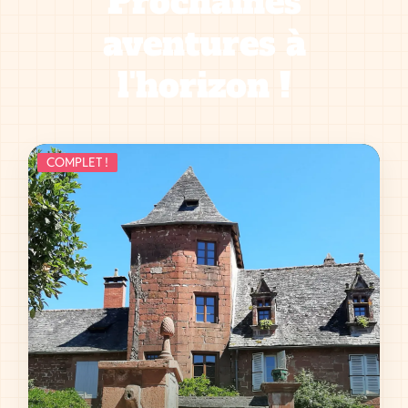
Prochaines
aventures à
l'horizon !
COMPLET !