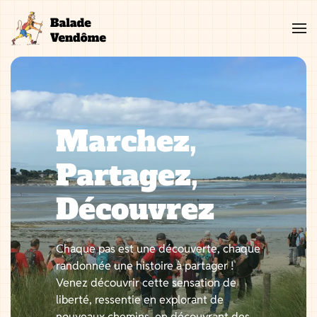
Aller
au
contenu
Marchez,
Partagez,
Découvrez
Chaque pas est une découverte, chaque
randonnée une histoire à partager !
Venez découvrir cette sensation de
liberté, ressentie en explorant de
nouveaux chemins, en découvrant des