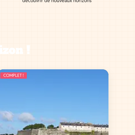
découvrir de nouveaux horizons
izon !
COMPLET !