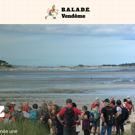
z
nnée une