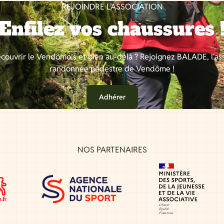
REJOINDRE L’ASSOCIATION
Enfilez vos chaussures 
couvrir le Vendômois et bien au-delà ? Rejoignez BALADE, l'as
randonnée pédestre de Vendôme !
Adhérer
NOS PARTENAIRES