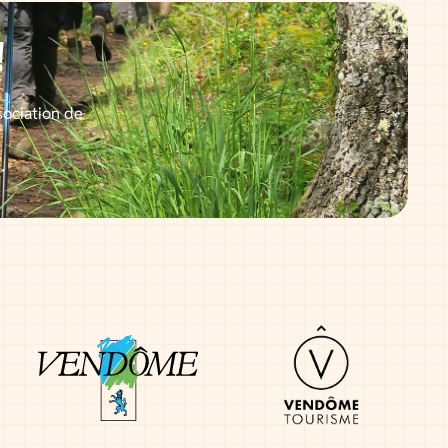
!
sociation de