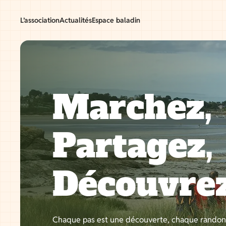
Aller
au
L’association
Actualités
Espace baladin
contenu
Marchez,
Partagez,
Découvre
Chaque pas est une découverte, chaque rando