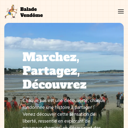
Aller
au
contenu
Marchez,
Partagez,
Découvrez
Chaque pas est une découverte, chaque
randonnée une histoire à partager !
Venez découvrir cette sensation de
liberté, ressentie en explorant de
nouveaux chemins, en découvrant des