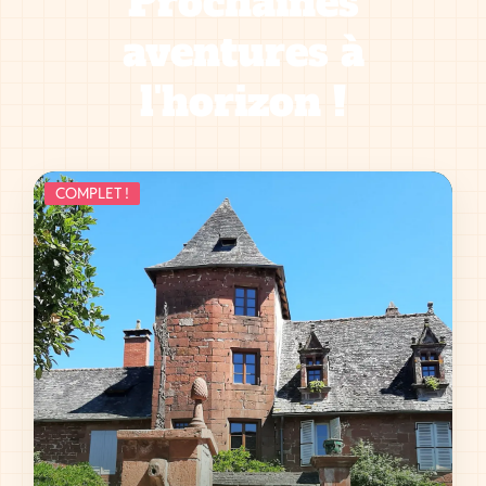
Prochaines
aventures à
l'horizon !
COMPLET !