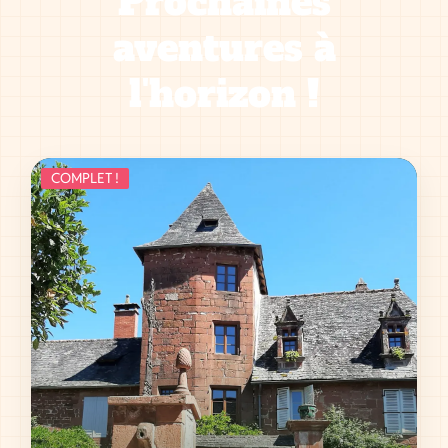
Prochaines
aventures à
l'horizon !
COMPLET !