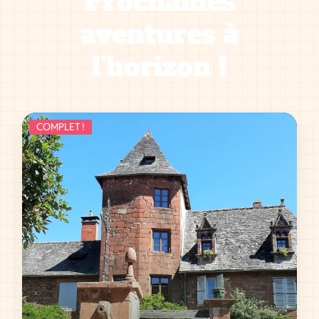
Prochaines
aventures à
l'horizon !
COMPLET !