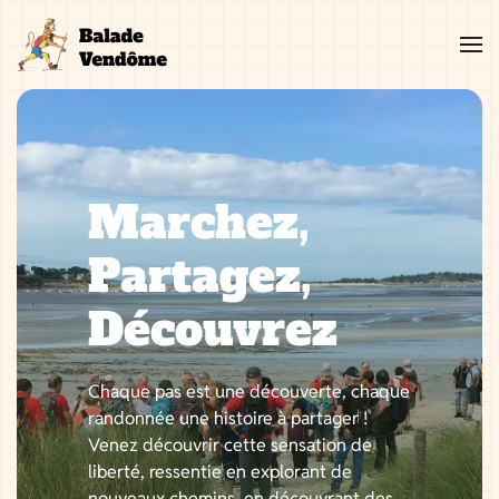
Aller
au
contenu
Marchez,
Partagez,
Découvrez
Chaque pas est une découverte, chaque
randonnée une histoire à partager !
Venez découvrir cette sensation de
liberté, ressentie en explorant de
nouveaux chemins, en découvrant des