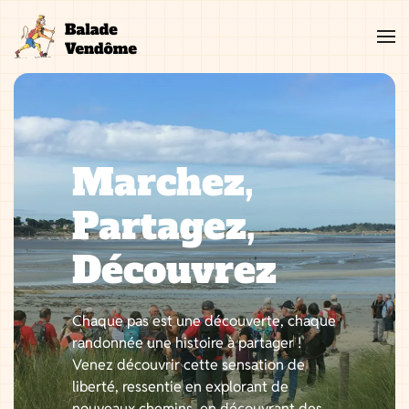
Aller
au
contenu
Marchez,
Partagez,
Découvrez
Chaque pas est une découverte, chaque
randonnée une histoire à partager !
Venez découvrir cette sensation de
liberté, ressentie en explorant de
nouveaux chemins, en découvrant des