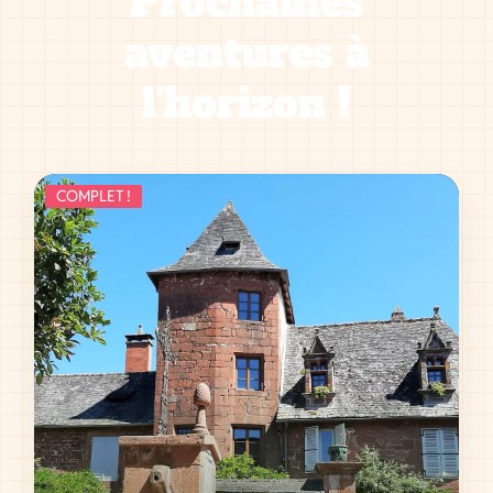
Prochaines
aventures à
l'horizon !
COMPLET !