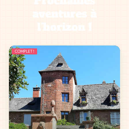
Prochaines
aventures à
l'horizon !
COMPLET !