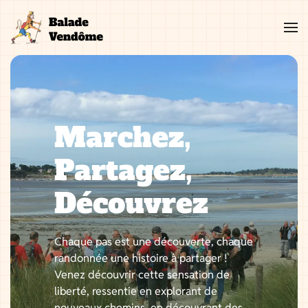
Aller
au
contenu
Marchez,
Partagez,
Découvrez
Chaque pas est une découverte, chaque
randonnée une histoire à partager !
Venez découvrir cette sensation de
liberté, ressentie en explorant de
nouveaux chemins, en découvrant des