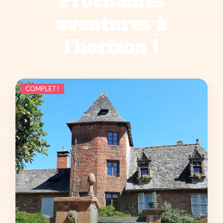
Prochaines
aventures à
l'horizon !
COMPLET !