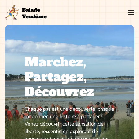
Aller
au
contenu
Marchez,
Partagez,
Découvrez
Chaque pas est une découverte, chaque
randonnée une histoire à partager !
Venez découvrir cette sensation de
liberté, ressentie en explorant de
nouveaux chemins, en découvrant des