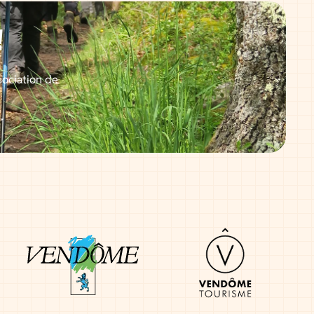
!
sociation de