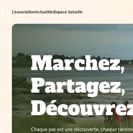
Aller
au
L’association
Actualités
Espace baladin
contenu
Marchez,
Partagez,
Découvre
Chaque pas est une découverte, chaque rando