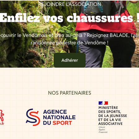
REJOINDRE L’ASSOCIATION
Enfilez vos chaussures 
couvrir le Vendômois et bien au-delà ? Rejoignez BALADE, l'as
randonnée pédestre de Vendôme !
Adhérer
NOS PARTENAIRES