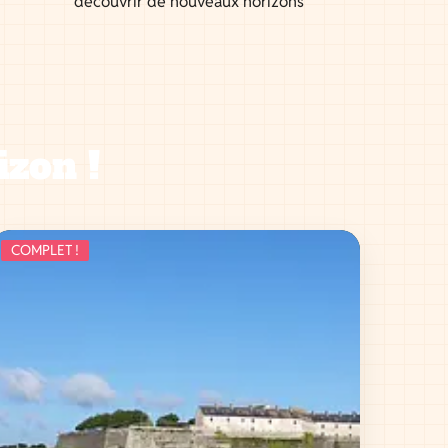
découvrir de nouveaux horizons
izon !
COMPLET !