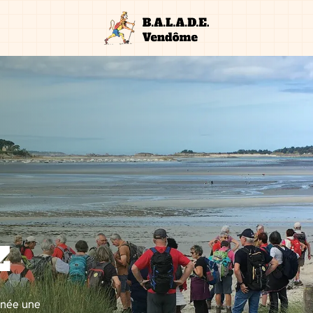
z
nnée une