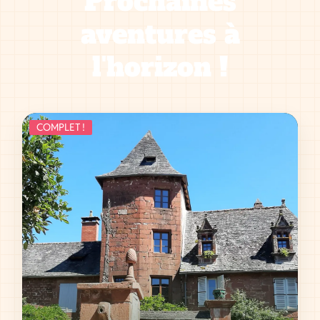
Prochaines
aventures à
l'horizon !
COMPLET !