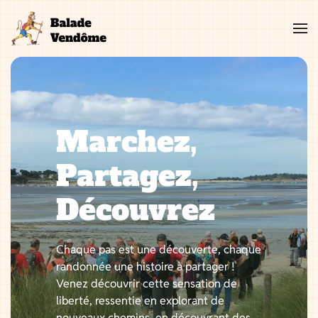
Aller
au
contenu
Marchez,
Partagez,
Découvrez
Chaque pas est une découverte, chaque
randonnée une histoire à partager !
Venez découvrir cette sensation de
liberté, ressentie en explorant de
nouveaux chemins, en découvrant des