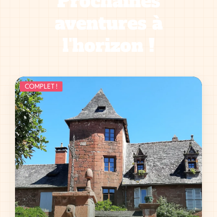
Prochaines
aventures à
l'horizon !
COMPLET !