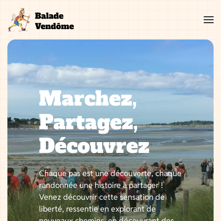
Aller
au
contenu
Marchez,
Partagez,
Découvrez
Chaque pas est une découverte, chaque
randonnée une histoire à partager !
Venez découvrir cette sensation de
liberté, ressentie en explorant de
nouveaux chemins, en découvrant des