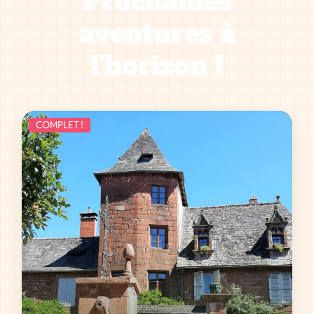
Prochaines
aventures à
l'horizon !
COMPLET !