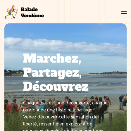
Aller
au
contenu
Marchez,
Partagez,
Découvrez
Chaque pas est une découverte, chaque
randonnée une histoire à partager !
Venez découvrir cette sensation de
liberté, ressentie en explorant de
nouveaux chemins, en découvrant des