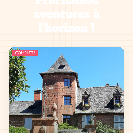
Prochaines
aventures à
l'horizon !
COMPLET !