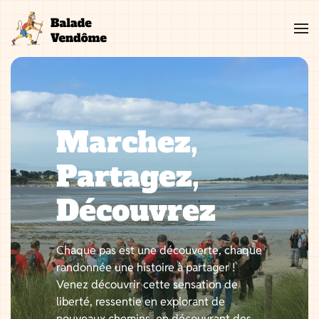
Aller
au
contenu
Marchez,
Partagez,
Découvrez
Chaque pas est une découverte, chaque
randonnée une histoire à partager !
Venez découvrir cette sensation de
liberté, ressentie en explorant de
nouveaux chemins, en découvrant des