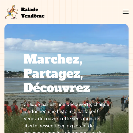
Aller
au
contenu
Marchez,
Partagez,
Découvrez
Chaque pas est une découverte, chaque
randonnée une histoire à partager !
Venez découvrir cette sensation de
liberté, ressentie en explorant de
nouveaux chemins, en découvrant des