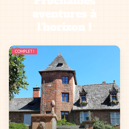
Prochaines
aventures à
l'horizon !
COMPLET !