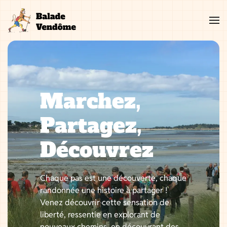
Aller
au
contenu
Marchez,
Partagez,
Découvrez
Chaque pas est une découverte, chaque
randonnée une histoire à partager !
Venez découvrir cette sensation de
liberté, ressentie en explorant de
nouveaux chemins, en découvrant des