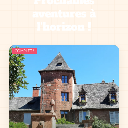
Prochaines
aventures à
l'horizon !
COMPLET !