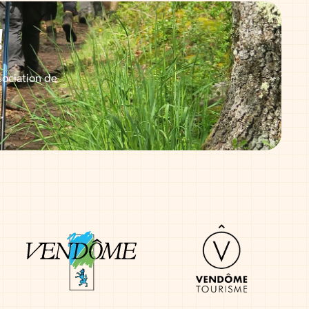
!
sociation de