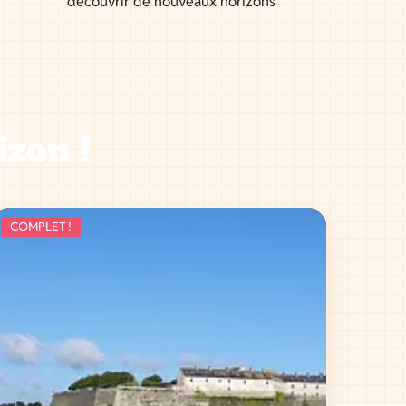
découvrir de nouveaux horizons
izon !
COMPLET !