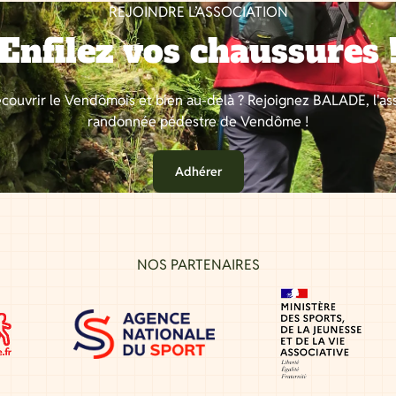
REJOINDRE L’ASSOCIATION
Enfilez vos chaussures 
couvrir le Vendômois et bien au-delà ? Rejoignez BALADE, l'as
randonnée pédestre de Vendôme !
Adhérer
NOS PARTENAIRES