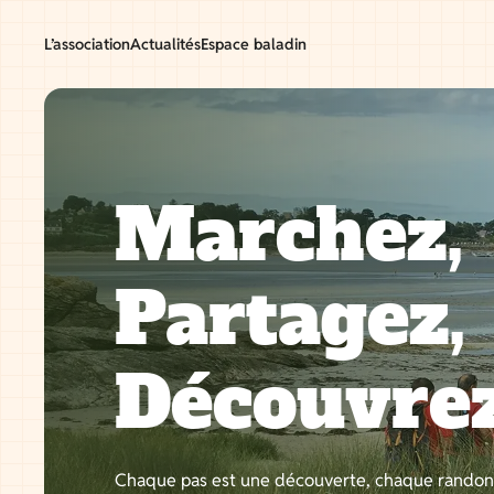
Aller
au
L’association
Actualités
Espace baladin
contenu
Marchez,
Partagez,
Découvre
Chaque pas est une découverte, chaque rando