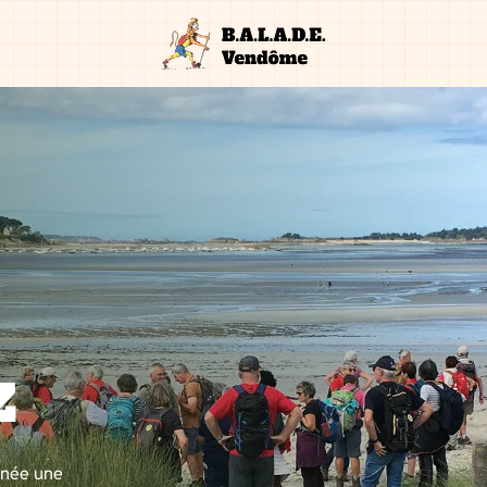
z
nnée une