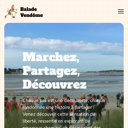
Aller
au
contenu
Marchez,
Partagez,
Découvrez
Chaque pas est une découverte, chaque
randonnée une histoire à partager !
Venez découvrir cette sensation de
liberté, ressentie en explorant de
nouveaux chemins, en découvrant des