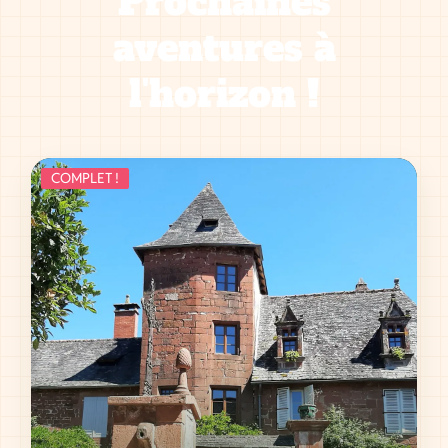
Prochaines
aventures à
l'horizon !
COMPLET !