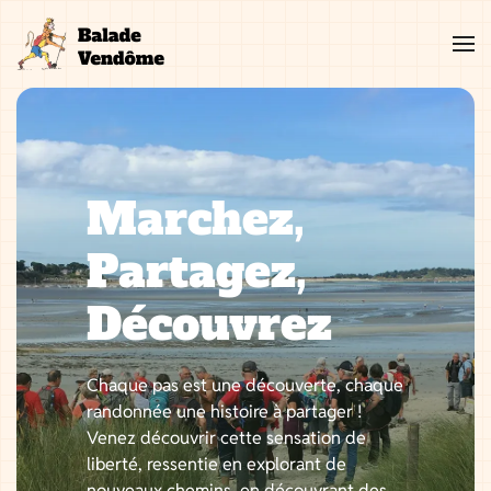
Aller
au
contenu
Marchez,
Partagez,
Découvrez
Chaque pas est une découverte, chaque
randonnée une histoire à partager !
Venez découvrir cette sensation de
liberté, ressentie en explorant de
nouveaux chemins, en découvrant des