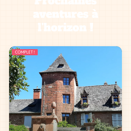
Prochaines
aventures à
l'horizon !
COMPLET !