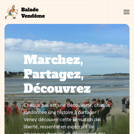
Aller
au
contenu
Marchez,
Partagez,
Découvrez
Chaque pas est une découverte, chaque
randonnée une histoire à partager !
Venez découvrir cette sensation de
liberté, ressentie en explorant de
nouveaux chemins, en découvrant des