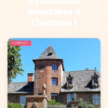
Prochaines
aventures à
l'horizon !
COMPLET !