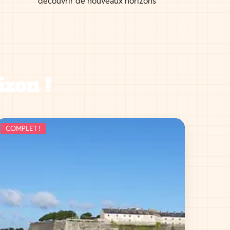
découvrir de nouveaux horizons
izon !
COMPLET !