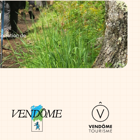
!
sociation de