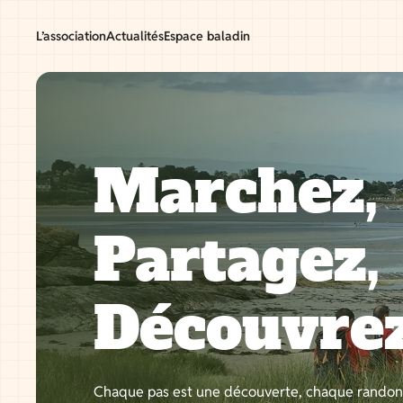
Aller
au
L’association
Actualités
Espace baladin
contenu
Marchez,
Partagez,
Découvre
Chaque pas est une découverte, chaque rando