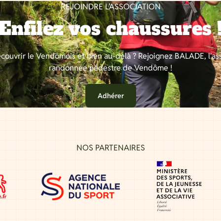
REJOINDRE L’ASSOCIATION
Enfilez vos chaussures 
couvrir le Vendômois et bien au-delà ? Rejoignez BALADE, l'as
randonnée pédestre de Vendôme !
Adhérer
NOS PARTENAIRES