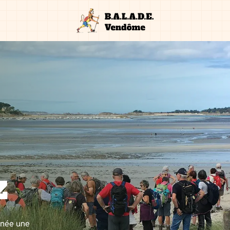
z
nnée une