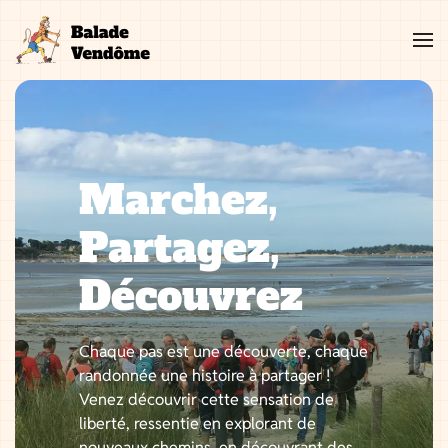
Aller
au
contenu
Marchez,
Partagez,
Découvrez
Chaque pas est une découverte, chaque
randonnée une histoire à partager !
Venez découvrir cette sensation de
liberté, ressentie en explorant de
nouveaux chemins, en découvrant des