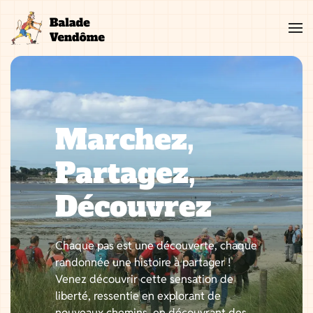
Aller
au
contenu
Marchez,
Partagez,
Découvrez
Chaque pas est une découverte, chaque
randonnée une histoire à partager !
Venez découvrir cette sensation de
liberté, ressentie en explorant de
nouveaux chemins, en découvrant des