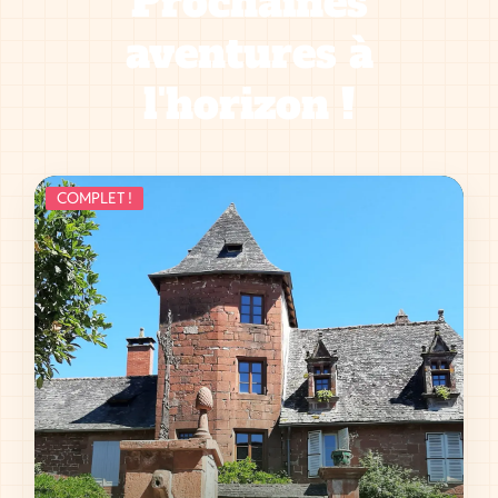
Prochaines
aventures à
l'horizon !
COMPLET !