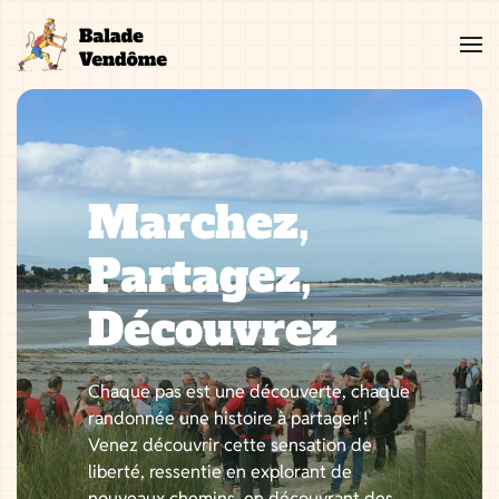
Aller
au
contenu
Marchez,
Partagez,
Découvrez
Chaque pas est une découverte, chaque
randonnée une histoire à partager !
Venez découvrir cette sensation de
liberté, ressentie en explorant de
nouveaux chemins, en découvrant des