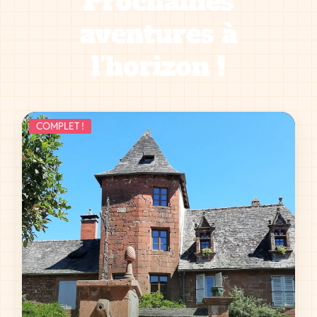
Prochaines
aventures à
l'horizon !
COMPLET !