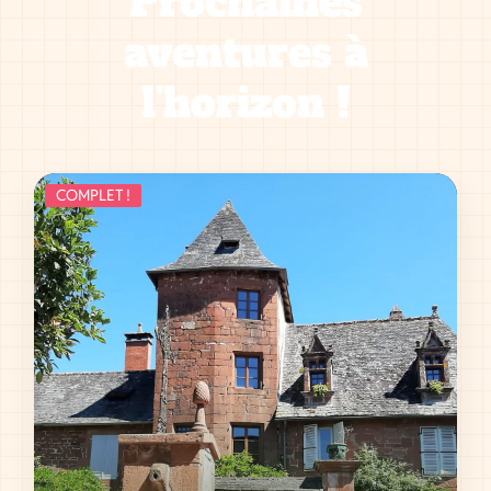
Prochaines
aventures à
l'horizon !
COMPLET !