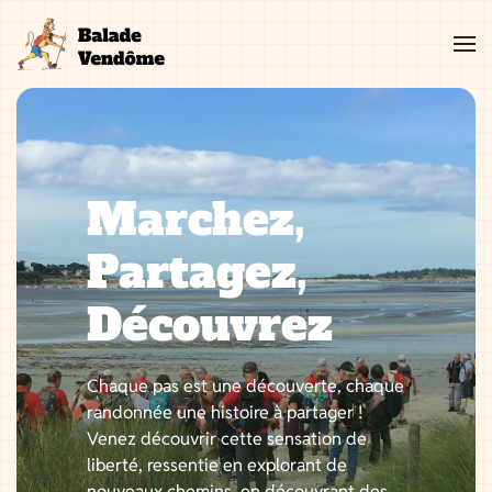
Aller
au
contenu
Marchez,
Partagez,
Découvrez
Chaque pas est une découverte, chaque
randonnée une histoire à partager !
Venez découvrir cette sensation de
liberté, ressentie en explorant de
nouveaux chemins, en découvrant des