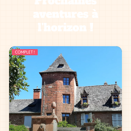
Prochaines
aventures à
l'horizon !
COMPLET !