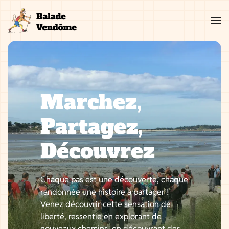
Aller
au
contenu
Marchez,
Partagez,
Découvrez
Chaque pas est une découverte, chaque
randonnée une histoire à partager !
Venez découvrir cette sensation de
liberté, ressentie en explorant de
nouveaux chemins, en découvrant des