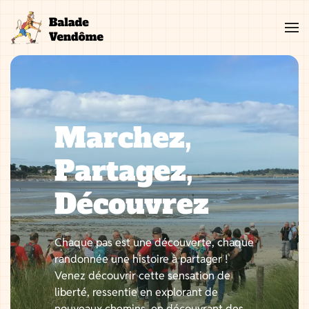
Aller
au
contenu
Marchez,
Partagez,
Découvrez
Chaque pas est une découverte, chaque
randonnée une histoire à partager !
Venez découvrir cette sensation de
liberté, ressentie en explorant de
nouveaux chemins, en découvrant des