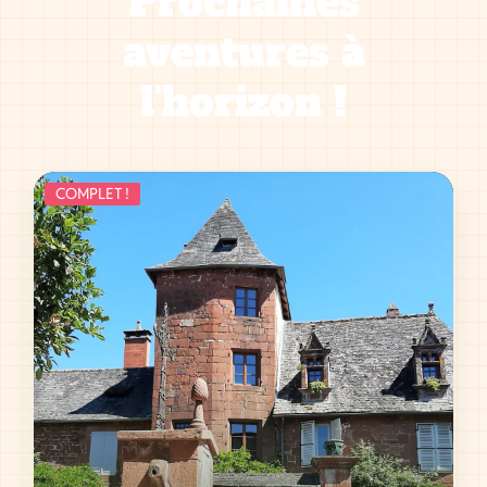
Prochaines
aventures à
l'horizon !
COMPLET !