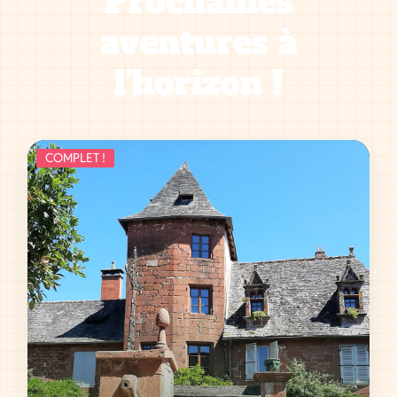
Prochaines
aventures à
l'horizon !
COMPLET !