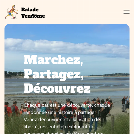
Aller
au
contenu
Marchez,
Partagez,
Découvrez
Chaque pas est une découverte, chaque
randonnée une histoire à partager !
Venez découvrir cette sensation de
liberté, ressentie en explorant de
nouveaux chemins, en découvrant des