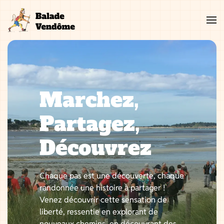
Aller
au
contenu
Marchez,
Partagez,
Découvrez
Chaque pas est une découverte, chaque
randonnée une histoire à partager !
Venez découvrir cette sensation de
liberté, ressentie en explorant de
nouveaux chemins, en découvrant des