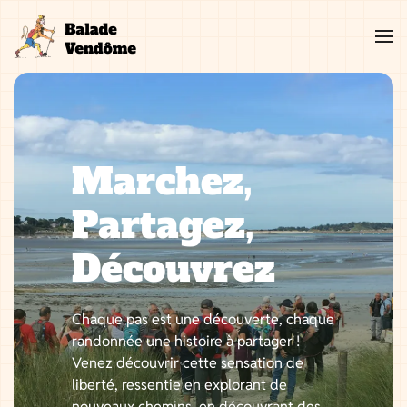
Aller
au
contenu
Marchez,
Partagez,
Découvrez
Chaque pas est une découverte, chaque
randonnée une histoire à partager !
Venez découvrir cette sensation de
liberté, ressentie en explorant de
nouveaux chemins, en découvrant des